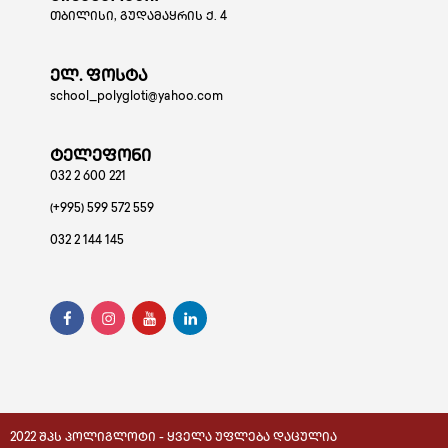
თბილისი, გუდამაყრის ქ. 4
ელ. ფოსტა
school_polygloti@yahoo.com
ტელეფონი
032 2 600 221
(+995) 599 572 559
032 2 144 145
2022 ᲨᲞᲡ ᲞᲝᲚᲘᲒᲚᲝᲢᲘ - ᲧᲕᲔᲚᲐ ᲣᲤᲚᲔᲑᲐ ᲓᲐᲪᲣᲚᲘᲐ