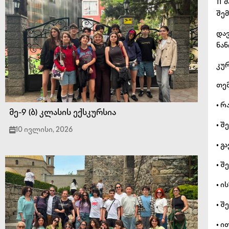
11
შე
დავ
ნან
კუ
თემ
• რ
მე-9 (ბ) კლასის ექსკურსია
• შ
10 ივლისი, 2026
• გ
• შ
• ი
• 
• ი