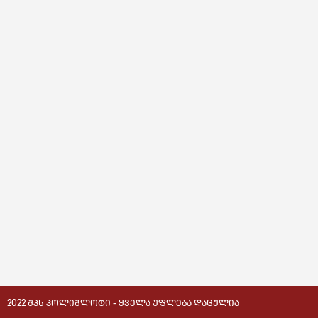
2022 ᲨᲞᲡ ᲞᲝᲚᲘᲒᲚᲝᲢᲘ - ᲧᲕᲔᲚᲐ ᲣᲤᲚᲔᲑᲐ ᲓᲐᲪᲣᲚᲘᲐ