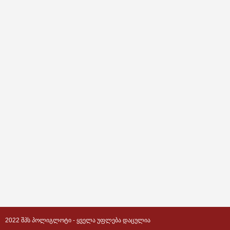
2022 ᲨᲞᲡ ᲞᲝᲚᲘᲒᲚᲝᲢᲘ - ᲧᲕᲔᲚᲐ ᲣᲤᲚᲔᲑᲐ ᲓᲐᲪᲣᲚᲘᲐ