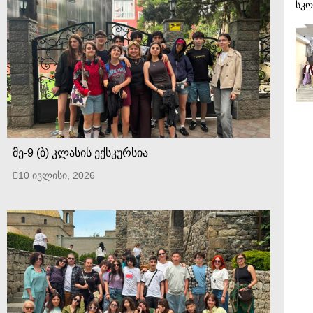
სკო
მე-9 (ბ) კლასის ექსკურსია
10 ივლისი, 2026