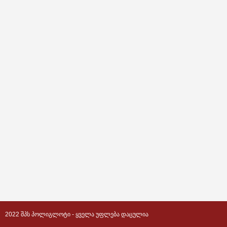
2022 ᲨᲞᲡ ᲞᲝᲚᲘᲒᲚᲝᲢᲘ - ᲧᲕᲔᲚᲐ ᲣᲤᲚᲔᲑᲐ ᲓᲐᲪᲣᲚᲘᲐ