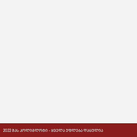
2022 ᲨᲞᲡ ᲞᲝᲚᲘᲒᲚᲝᲢᲘ - ᲧᲕᲔᲚᲐ ᲣᲤᲚᲔᲑᲐ ᲓᲐᲪᲣᲚᲘᲐ