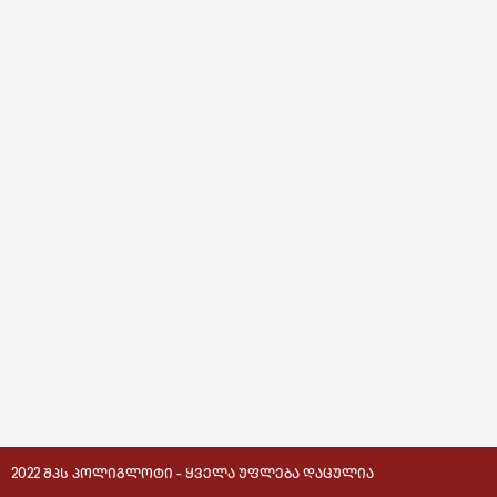
2022 ᲨᲞᲡ ᲞᲝᲚᲘᲒᲚᲝᲢᲘ - ᲧᲕᲔᲚᲐ ᲣᲤᲚᲔᲑᲐ ᲓᲐᲪᲣᲚᲘᲐ